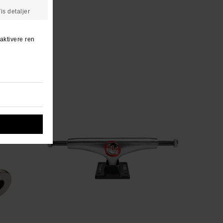
n ven