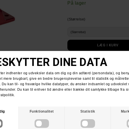
På lager
(Størrelse)
Thunder Premium Light TruckTrucks a
Størrelsesguide
LEVERING
:
Få din pakke leveret med PostNord f
HUSK GRATIS FRAGT VED KØB OVE
RETURNERING
:
Du har altid 30 dages returret fra 
Du kan vælge at få dine penge retur e