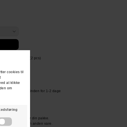
re sold as a set (2 pcs)
or kr 39.- Sendes inden for 1-2 dage
R KR. 600.-
den dag du modtager din pakke.
ller vi bytter til en anden vare.