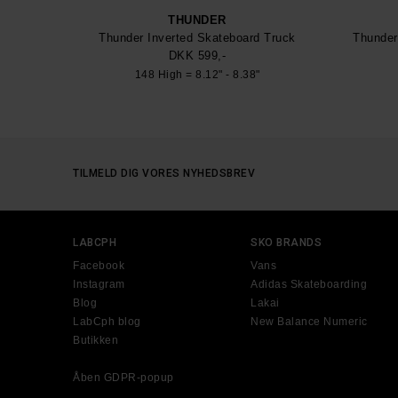
THUNDER
Thunder Inverted Skateboard Truck
Thunder
DKK 599,-
148 High = 8.12" - 8.38"
TILMELD DIG VORES NYHEDSBREV
LABCPH
SKO BRANDS
Facebook
Vans
Instagram
Adidas Skateboarding
Blog
Lakai
LabCph blog
New Balance Numeric
Butikken
Åben GDPR-popup