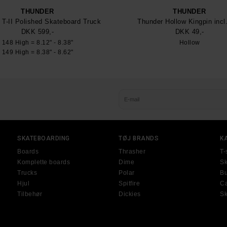
THUNDER
THUNDER
 T-II Polished Skateboard Truck
Thunder Hollow Kingpin incl.
DKK 599,-
DKK 49,-
148 High = 8.12" - 8.38"
Hollow
149 High = 8.38" - 8.62"
SKATEBOARDING
TØJ BRANDS
K
Boards
Thrasher
T-
Komplette boards
Dime
Sk
Trucks
Polar
Bu
Hjul
Spitfire
Ca
Tilbehør
Dickies
S