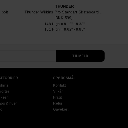
THUNDER
 bolt
Thunder Wilkins Pro Standart Skateboard Truck
DKK 599,-
148 High = 8.12" - 8.38"
151 High = 8.62" - 8.85"
ATEGORIER
SPØRGSMÅL
shirts
Kontakt
jorter
Vilkår
kser
Fragt
ps & huer
Retur
ko
Gavekort