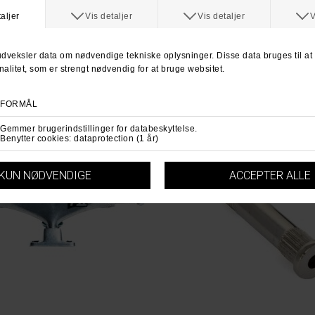
For mere information
klik her.
Spørg om varen
Tip e
ANDRE KØBTE OGSÅ