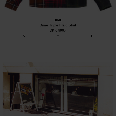
DIME
Dime Triple Plaid Shirt
DKK 999,-
S
M
L