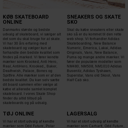
KØB SKATEBOARD
SNEAKERS OG SKATE
ONLINE
SKO
Danmarks største og bedste
Skal du købe sneakers eller skate
udvalg af skateboard, vi sælger alt
sko så er du kommet til den rette
det som du skal bruge for at skate.
web shop. Vi forhandler Adidas
Vi har 30 års erfaring med
Skateboarding, New Balance
skateboard og vælger kun at
Numeric, Emerica, Lakai, Adidas
forhandle den bedste kvalitet som
Originals, Vans, New Balance,
findes på marked. Vi fører kendte
Puma og mange andre mærker. Vi
mærker som Krooked, Anti Hero,
fører de populære modeller som
Real, AntiHero, Krooked,, Baker,
NM480, NM508, NM1010 Adidas
Deathwish, Palace, Bones og
Busenitz, Adidas Tyshawn,
Spitfire. Alle mærker som er af den
Superstar, Vans old Skool, Vans
bedste kvalitet. Du kan selv sætte
Half Cab sko.
dit board sammen eller vælge at
købe et allerede samlet komplet
skateboard. I vores Skate Shop
finder du altid tilbud på
skateboards og på udsalg.
TØJ ONLINE
LAGERSALG
Vi har et stort udvalg af kendte
Vi har et stort udvalg af kendte
mærker som Odd Future, Polar
mærker som Carhartt, Odd Future,