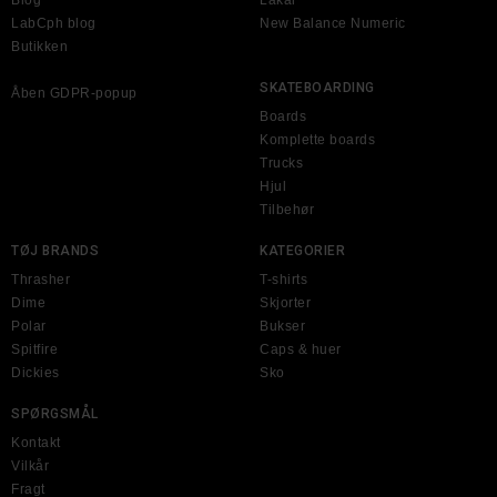
LabCph blog
New Balance Numeric
Butikken
SKATEBOARDING
Åben GDPR-popup
Boards
Komplette boards
Trucks
Hjul
Tilbehør
TØJ BRANDS
KATEGORIER
Thrasher
T-shirts
Dime
Skjorter
Polar
Bukser
Spitfire
Caps & huer
Dickies
Sko
SPØRGSMÅL
Kontakt
Vilkår
Fragt