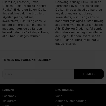
Skate Co, Thrasher, Levis,
Golfwang, Stussy, Kr3w, 10.Deep,
Dickies, Dime, Krooked, Spitfire,
Thrasher, Levis, Dickies og Huf.
Real, Anti Hero og Baker. Du kan
Du kan finde alt hvad du har brug
finde alt hvad du har brug for;
for; skjorter, jeans, bukser,
skjorter, jeans, bukser,
sweatshirts, T-shirts og caps. Vi
sweatshirts, T-shirts og caps. Vi
har naturligvis også et stort udvalg
sender din ordre samme dag vi
af danske kvalitets mærker såsom
modtager den, og du får den
Alis, Delux og Cityfellaz. Vi sender
leveret inden for 1- 2 dage. Husk,
din ordre samme dag vi modtager
at du har 30 dages returret.
den, og du får den leveret inden
for 1- 2 dage. Husk, at du har 30
dages returret.
TILMELD DIG VORES NYHEDSBREV
LABCPH
SKO BRANDS
Facebook
Vans
Instagram
Adidas Skateboarding
Blog
Lakai