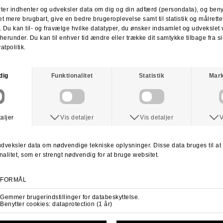
RETURNERING
:
Du har altid 30 dages returret fra den dag du modtager din pakke.
Du kan vælge at få dine penge retur eller vi bytter til en anden vare.
For mere information
klik her.
Spørg om varen
Tip en ven
ANDRE KØBTE OGSÅ