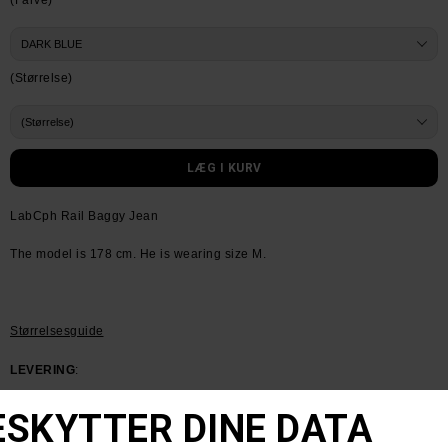
(Farve)
(Størrelse)
LabCph Rail Baggy Jean
The model is 178 cm. He is wearing size M.
Størrelsesguide
LEVERING
:
Få din pakke leveret med PostNord for kr 39.- Sendes inden for 1-2
dage
HUSK GRATIS FRAGT VED KØB OVER KR. 600.-