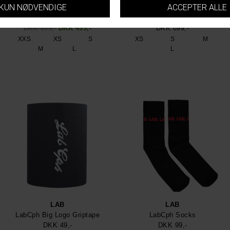
LAB
LAB
LabCph Rail Baggy Jean
LabCph Rail Baggy Jean
DKK 699,-
DKK 499,-
DKK 699,-
XXS
XS
S
XS
S
M
M
L
L
LAB
LAB
LabCph Big Logo Griptape
LabCph Socks
DKK 49,-
DKK 99,-