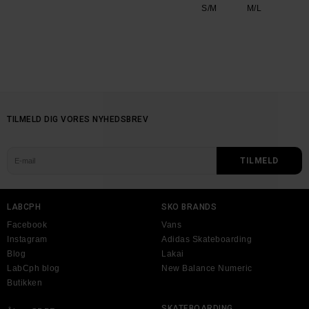
S/M
M/L
TILMELD DIG VORES NYHEDSBREV
LABCPH
SKO BRANDS
Facebook
Vans
Instagram
Adidas Skateboarding
Blog
Lakai
LabCph blog
New Balance Numeric
Butikken
SKATEBOARDING