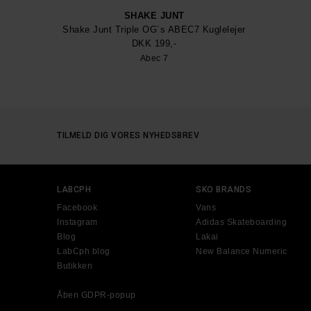
SHAKE JUNT
Shake Junt Triple OG´s ABEC7 Kuglelejer
DKK 199,-
Abec 7
TILMELD DIG VORES NYHEDSBREV
LABCPH
SKO BRANDS
Facebook
Vans
Instagram
Adidas Skateboarding
Blog
Lakai
LabCph blog
New Balance Numeric
Butikken
Åben GDPR-popup