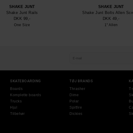
SHAKE JUNT
SHAKE JUNT
Shake Junt Rails
Shake Junt Bolts Allen Sc
DKK 99,-
DKK 49,-
One Size
1" Allen
SKATEBOARDING
TØJ BRANDS
K
Boards
Thrasher
T-
Komplette boards
Dime
Sk
Trucks
Polar
Bu
Hjul
Spitfire
Ca
Tilbehør
Dickies
S