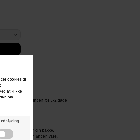
or kr 39.- Sendes inden for 1-2 dage
R KR. 600.-
den dag du modtager din pakke.
ller vi bytter til en anden vare.