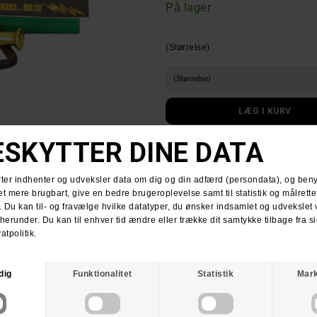
På lager
(Størrelse)
Shake Junt Bolts Allen Screws
Størrelsesguide
LEVERING
:
Få din pakke leveret med PostNord f
HUSK GRATIS FRAGT VED KØB OVE
RETURNERING
:
Du har altid 30 dages returret fra 
Du kan vælge at få dine penge retur e