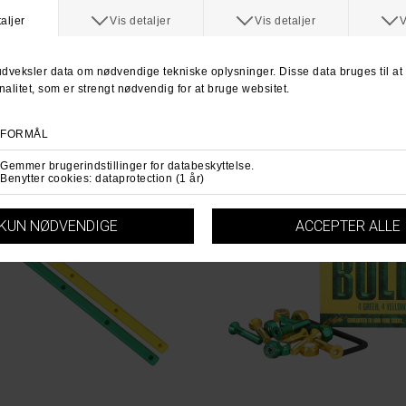
For mere information
klik her.
Spørg om varen
Tip e
ANDRE KØBTE OGSÅ