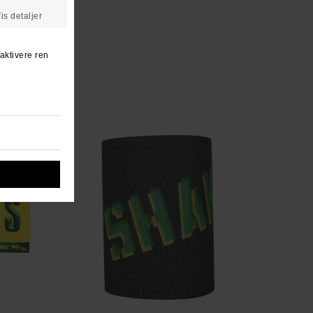
n ven