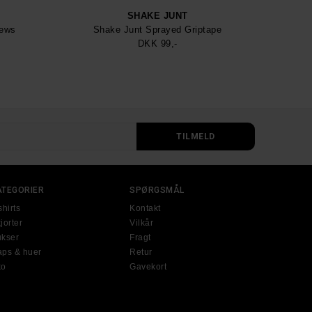
SHAKE JUNT
rews
Shake Junt Sprayed Griptape
DKK 99,-
ATEGORIER
SPØRGSMÅL
shirts
Kontakt
jorter
Vilkår
kser
Fragt
ps & huer
Retur
ko
Gavekort