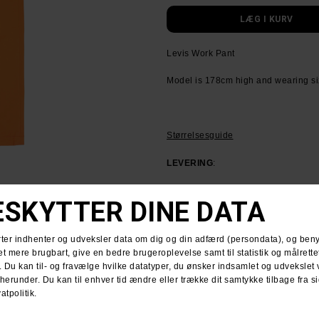
Levis Work Pant
Model is 178cm high and wearing si
Størrelsesguide
LEVERING
:
Få din pakke leveret med PostNord f
HUSK GRATIS FRAGT VED KØB OVE
RETURNERING
:
Du har altid 30 dages returret fra 
Du kan vælge at få dine penge retur e
For mere information
klik her.
Spørg om varen
Tip e