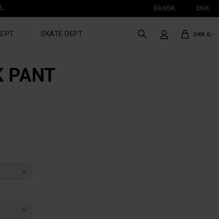
E.
DANSK
DKK
DEPT
SKATE DEPT
DKK 0,-
K PANT