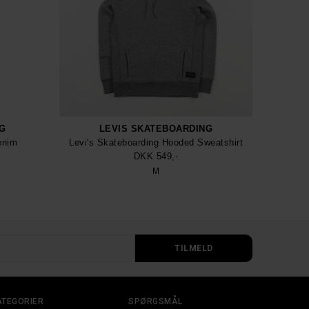
G
LEVIS SKATEBOARDING
enim
Levi's Skateboarding Hooded Sweatshirt
DKK 549,-
M
ATEGORIER
SPØRGSMÅL