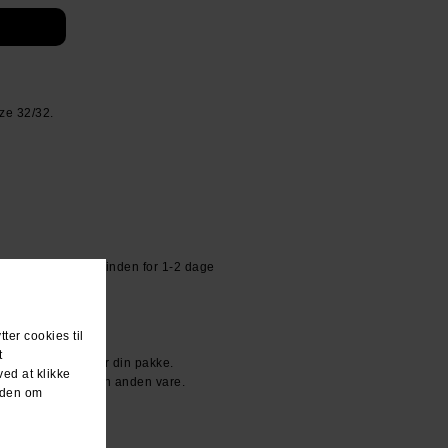
ze 32/32.
or kr 39.- Sendes inden for 1-2 dage
R KR. 600.-
den dag du modtager din pakke.
ller vi bytter til en anden vare.
n ven