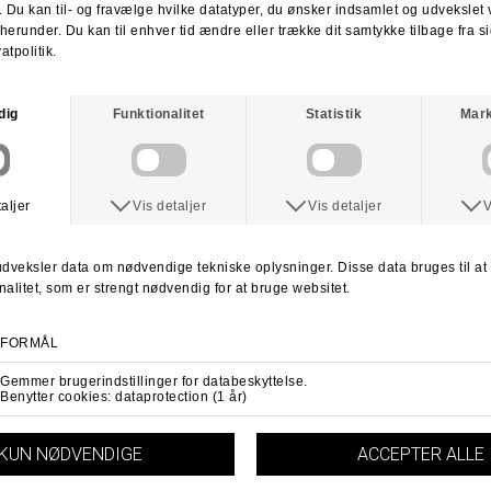
For mere information
klik her.
Spørg om varen
Tip en ven
ANDRE KØBTE OGSÅ
VENTURE
VENTURE
Venture Loose Pack Short Top Bushings - Premium 90 Duro
Venture Yoto Liquid Pro Edition Truck
DKK 49,-
DKK 579,-
90Duro
5.6