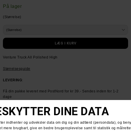
På lager
(Størrelse)
Venture Truck All Polished High
Størrelsesguide
LEVERING
:
Få din pakke leveret med PostNord for kr 39.- Sendes inden for 1-2
dage
HUSK GRATIS FRAGT VED KØB OVER KR. 600.-
RETURNERING
:
Du har altid 30 dages returret fra den dag du modtager din pakke.
Du kan vælge at få dine penge retur eller vi bytter til en anden vare.