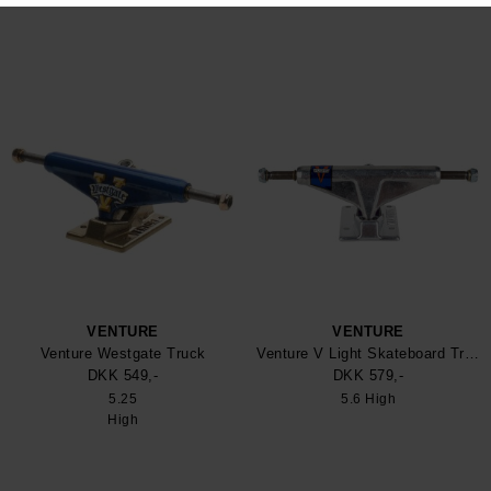
VENTURE
VENTURE
Venture Westgate Truck
Venture V Light Skateboard Trucks
DKK 549,-
DKK 579,-
5.25
5.6 High
High