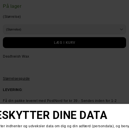
På lager
(Størrelse)
Deathwish Wax
Størrelsesguide
LEVERING
:
Få din pakke leveret med PostNord for kr 39.- Sendes inden for 1-2
dage
HUSK GRATIS FRAGT VED KØB OVER KR. 600.-
RETURNERING
: