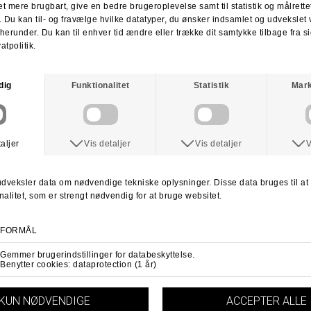
Du har altid 30 dages returret fra den dag du modtager din pakke.
Du kan vælge at få dine penge retur eller vi bytter til en anden vare.
For mere information
klik her.
Spørg om varen
Tip en ven
ANDRE KØBTE OGSÅ
DEATHWISH
DEATHWISH
Deathwish Hayes Hopper Skateboard
Deathwish PD Chatman Skateboard
DKK 699,-
DKK 399,-
DKK 699,-
DKK 399,-