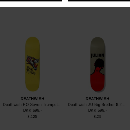
8.3875
8.25
DEATHWISH
DEATHWISH
Deathwish PO Seven Trumpets 8.125 Skateboard
Deathwish JU Big Brother 8.25 Skateboard
DKK 699,-
DKK 599,-
8.125
8.25