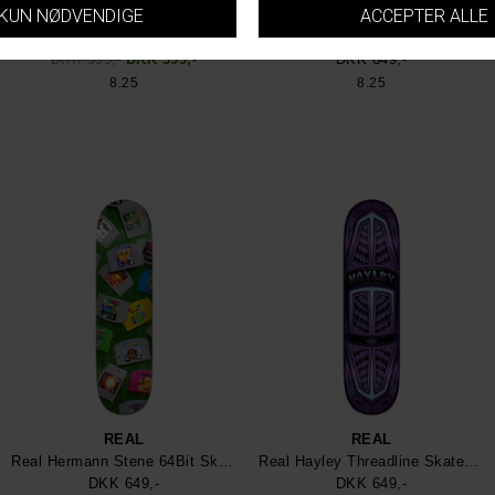
REAL
REAL
Real Busenitz Skateboard
Real Huf Holographic Skateboard
DKK 599,-
DKK 399,-
DKK 649,-
8.25
8.25
REAL
REAL
Real Hermann Stene 64Bit Skateboard
Real Hayley Threadline Skateboard
DKK 649,-
DKK 649,-