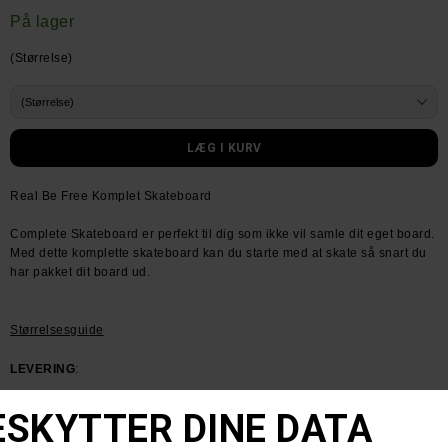
På lager
(Størrelse)
Real Be Free Komplet Skateboard
Complete Skateboard er perfekt til dig som ikke vil samle dit eget board.
Med dette komplette skateboard kan du starte med at skate så snart du
har pakket dit board ud.
Størrelsesguide
LEVERING
:
Få din pakke leveret med PostNord for kr 39.- Sendes inden for 1-2
dage
HUSK GRATIS FRAGT VED KØB OVER KR. 600.-