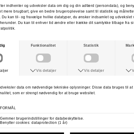
RETURNERING
:
Du har altid 30 dages returret fra den dag du modtager din pakke.
Du kan vælge at få dine penge retur eller vi bytter til en anden vare.
For mere information
klik her.
Spørg om varen
Tip en ven
ANDRE KØBTE OGSÅ