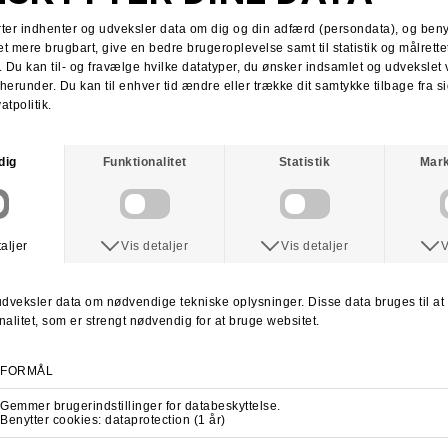
HUSK GRATIS FRAGT VED KØB OVER KR. 600.-
RETURNERING
:
Du har altid 30 dages returret fra den dag du modtager din pakke.
Du kan vælge at få dine penge retur eller vi bytter til en anden vare.
For mere information
klik her.
Spørg om varen
Tip en ven
ANDRE KØBTE OGSÅ