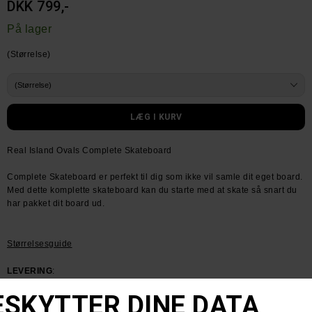
DKK 799,-
På lager
(Størrelse)
Real Island Ovals Complete Skateboard
Complete Skateboard er perfekt til dig som ikke vil samle dit eget board.
Med dette komplette skateboard kan du starte med at skate så snart du
har pakket dit board ud.
Størrelsesguide
LEVERING
:
Få din pakke leveret med PostNord for kr 39.- Sendes inden for 1-2
dage