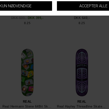
REAL
REAL
Real Busenitz Skateboard
Real Huf Holographic Skateboard
DKK 599,-
DKK 399,-
DKK 649,-
8.25
8.25
REAL
REAL
Real Hermann Stene 64Bit Skateboard
Real Hayley Threadline Skateboard