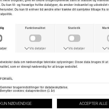
Du har altid 30 dages returret fra den dag du modtager din pakke.
Du kan vælge at få dine penge retur eller vi bytter til en anden vare.
For mere information
klik her.
Spørg om varen
Tip en ven
ANDRE KØBTE OGSÅ
REAL
REAL
Real Busenitz Skateboard
Real Huf Holographic Skateboard
DKK 599,-
DKK 399,-
DKK 649,-