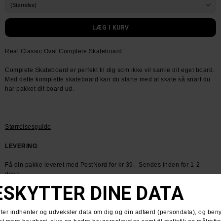
Real Classic Oval Complete Skateboard
Complete Skateboard er perfekt til dig som ikke vil samle dit eget board.
Med dette komplette skateboard kan du starte med at skate så snart du
har pakket dit board ud.
Størrelsesguide
LEVERING
:
Få din pakke leveret med PostNord for kr 39.- Sendes inden for 1-2
dage
HUSK GRATIS FRAGT VED KØB OVER KR. 600.-
RETURNERING
: