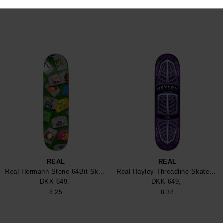
8.25
8.25
REAL
REAL
Real Hermann Stene 64Bit Skateboard
Real Hayley Threadline Skateboard
DKK 649,-
DKK 649,-
8.25
8.38