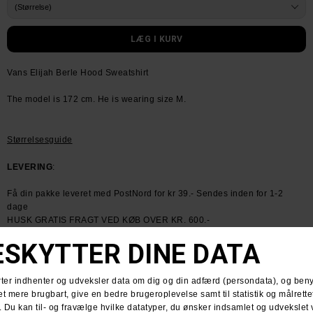
Vans Elijah Berle Hood Sweatshirt
The model is 172 cm. He is wearing size M.
Størrelsesguide
LEVERING
:
Få din pakke leveret med PostNord for kr 39.- Sendes inden for 1-2
dage
HUSK GRATIS FRAGT VED KØB OVER KR. 600.-
RETURNERING
:
Du har altid 30 dages returret fra den dag du modtager din pakke.
Du kan vælge at få dine penge retur eller vi bytter til en anden vare.
For mere information
klik her.