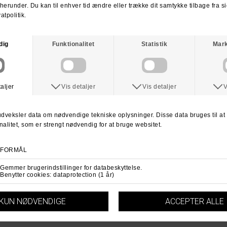
Spørg om varen
Tip en ven
ANDRE KØBTE OGSÅ
VANS
VANS
Vans Old Skool 36+ Sneaker
Vans Gilbert Crockett Skate Sko
DKK 649,-
DKK 699,-
9
9,5
10
8,5
9
9,5
10,5
11
12
10
10,5
11
12