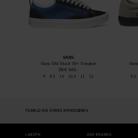
VANS
Vans Old Skool 36+ Sneaker
Vans
DKK 649,-
9
9,5
10
10,5
11
12
8,5
TILMELD DIG VORES NYHEDSBREV
LABCPH
SKO BRANDS