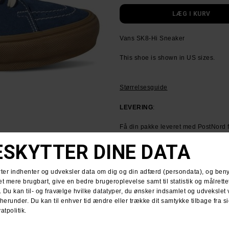
Vans SK8-Hi Sneaker
This shoe is shown in US sizes.
Størrelsesguide
LEVERING
:
Få din pakke leveret med PostNord f
HUSK GRATIS FRAGT VED KØB OVE
RETURNERING
:
Du har altid 30 dages returret fra 
Du kan vælge at få dine penge retur e
For mere information
klik her.
Spørg om varen
Tip e