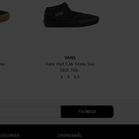
VANS
Sko
Vans Half Cab Skate Sko
DKK 749,-
8
9
9,5
ATEGORIER
SPØRGSMÅL