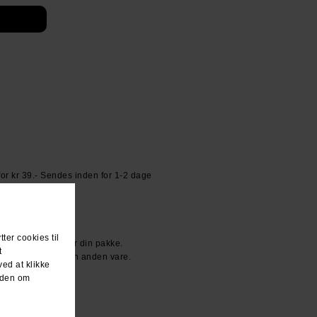
or kr 39.- Sendes inden for 1-2 dage
R KR. 600.-
den dag du modtager din pakke.
ller vi bytter til en anden vare.
n ven