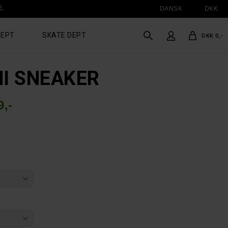
E.
DANSK
DKK
DEPT
SKATE DEPT
DKK 0,-
HI SNEAKER
,-