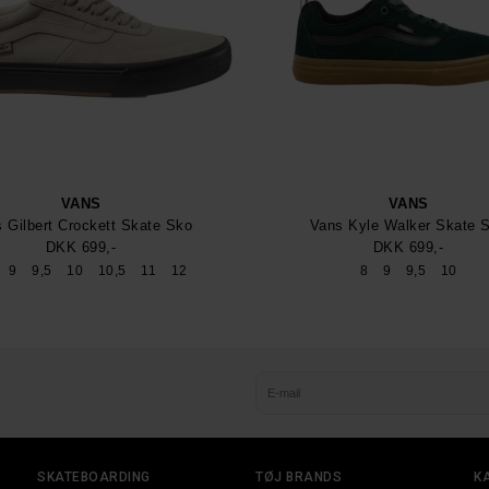
VANS
VANS
 Gilbert Crockett Skate Sko
Vans Kyle Walker Skate 
DKK 699,-
DKK 699,-
9
9,5
10
10,5
11
12
8
9
9,5
10
SKATEBOARDING
TØJ BRANDS
K