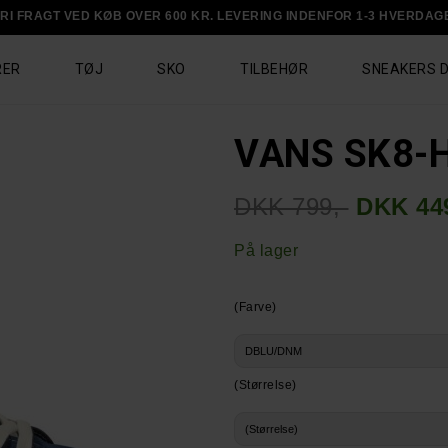
RI FRAGT VED KØB OVER 600 KR. LEVERING INDENFOR 1-3 HVERDAG
RER
TØJ
SKO
TILBEHØR
SNEAKERS 
VANS SK8-
DKK 799,-
DKK 449
På lager
(Farve)
(Størrelse)