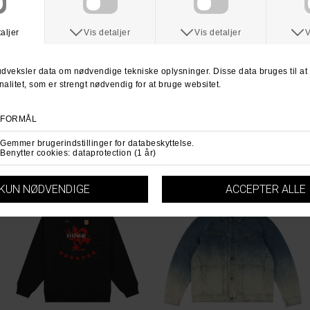
DIME
DIME
Dime Topo T-Shirt
Dime Classic Steampunk Tee Shirt
DKK 399,-
DKK 399,-
S
M
XL
S
L
XL