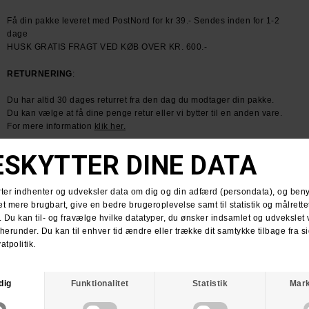
Få din pakke leveret med PostNord for kr 39.- Sendes inden for 1-2
dage
HUSK GRATIS FRAGT VED KØB OVER KR. 600.-
RETURNERING
:
Du har altid 30 dages returret fra den dag du modtager din pakke.
Du kan vælge at få dine penge retur eller vi bytter til en anden vare.
For mere information
klik her.
Spørg om varen
Tip en ven
ANDRE KØBTE OGSÅ