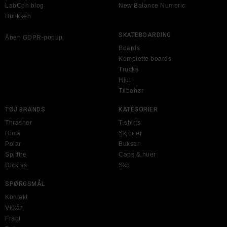
LabCph blog
New Balance Numeric
Butikken
SKATEBOARDING
Åben GDPR-popup
Boards
Komplette boards
Trucks
Hjul
Tilbehør
TØJ BRANDS
KATEGORIER
Thrasher
T-shirts
Dime
Skjorter
Polar
Bukser
Spitfire
Caps & huer
Dickies
Sko
SPØRGSMÅL
Kontakt
Vilkår
Fragt