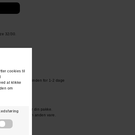
ze 32/30.
or kr 39.- Sendes inden for 1-2 dage
R KR. 600.-
den dag du modtager din pakke.
ller vi bytter til en anden vare.
n ven