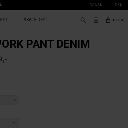
E.
DANSK
DKK
DEPT
SKATE DEPT
DKK 0,-
WORK PANT DENIM
,-