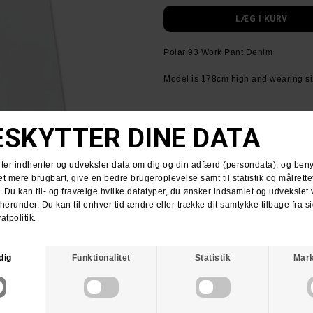
Polar 93 Work Pant Denim
Model is 178cm high and wearing si
Størrelsesguide
LEVERING
:
Få din pakke leveret med PostNord f
HUSK GRATIS FRAGT VED KØB OVE
RETURNERING
:
Du har altid 30 dages returret fra 
Du kan vælge at få dine penge retur e
For mere information
klik her.
Spørg om varen
Tip e