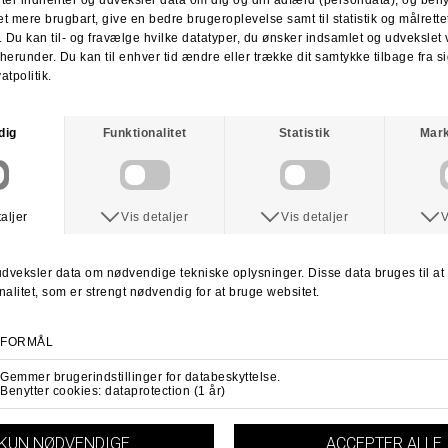
Du har altid 30 dages returret fra den dag du modtager din pakke.
Du kan vælge at få dine penge retur eller vi bytter til en anden vare.
For mere information
klik her.
Spørg om varen
Tip en ven
ANDRE KØBTE OGSÅ
SPITFIRE
SPITFIRE
Spitfire Nikolai Pro Formular Four Classic Hjul
Spitfire Formular Four F4 Lock In Classic Wheel 93Duro