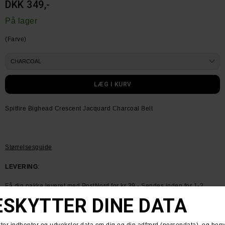
DKK 349,-
På lager
(Farve)
Spitfire Bighead Crescent Jacquard Charcoal Belt
Størrelsesguide
LEVERING
:
Få din pakke leveret med PostNord for kr 39.- Sendes inden for 1-2
dage
HUSK GRATIS FRAGT VED KØB OVER KR. 600.-
RETURNERING
: