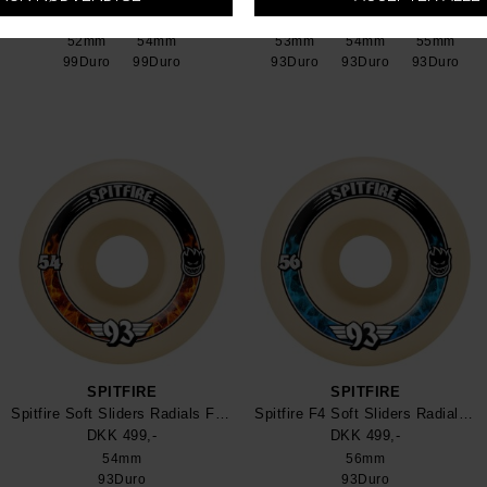
DKK 499,-
DKK 525,-
52mm
54mm
53mm
54mm
55mm
99Duro
99Duro
93Duro
93Duro
93Duro
SPITFIRE
SPITFIRE
Spitfire Soft Sliders Radials Formula Four 93Duro Skateboard Wheel
Spitfire F4 Soft Sliders Radials 93Duro Hjul
DKK 499,-
DKK 499,-
54mm
56mm
93Duro
93Duro