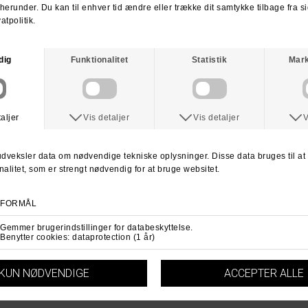
Spørg om varen
Tip en ven
ANDRE KØBTE OGSÅ
THRASHER
THRASHER
Thrasher Graff T-Shirt
Thrasher Metal T-Shirt
DKK 379,-
DKK 379,-
M
L
M
L