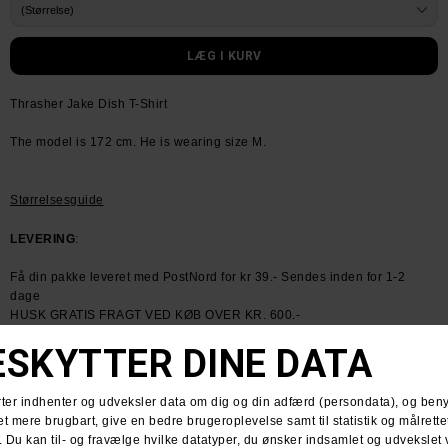
Thrasher Jake Dish T-Shirt
The model is 172 cm. He is wearing size M.
Størrelsesguide
LEVERING
:
Få din pakke leveret med PostNord for kr 39.- Sendes inden for 1-2
dage
HUSK GRATIS FRAGT VED KØB OVER KR. 600.-
RETURNERING
:
Du har altid 30 dages returret fra den dag du modtager din pakke.
Du kan vælge at få dine penge retur eller vi bytter til en anden vare.
For mere information
klik her.