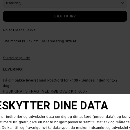
Polar Fleece Jakke
The model is 172 cm. He is wearing size M.
Størrelsesguide
LEVERING
:
Få din pakke leveret med PostNord for kr 39.- Sendes inden for 1-2
dage
HUSK GRATIS FRAGT VED KØB OVER KR. 600.-
RETURNERING
:
Du har altid 30 dages returret fra den dag du modtager din pakke.
Du kan vælge at få dine penge retur eller vi bytter til en anden vare.
For mere information
klik her.