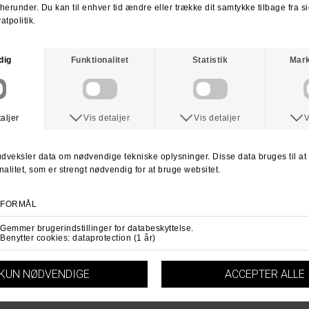
Spørg om varen
Tip en ven
ANDRE KØBTE OGSÅ
POLAR
POLAR
Polar Multi beanie Black
Polar Multi beanie
DKK 449,-
DKK 292,-
DKK 449,-
DKK 292,-