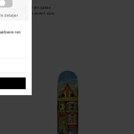
den dag du modtager din pakke.
ller vi bytter til en anden vare.
n ven