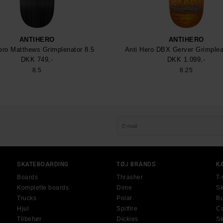
ANTIHERO
ANTIHERO
ero Matthews Grimplenator 8.5
Anti Hero DBX Gerver Grimplea
DKK 749,-
DKK 1.099,-
8.5
8.25
SKATEBOARDING
TØJ BRANDS
K
Boards
Thrasher
T-
Komplette boards
Dime
Sk
Trucks
Polar
Bu
Hjul
Spitfire
Ca
Tilbehør
Dickies
S