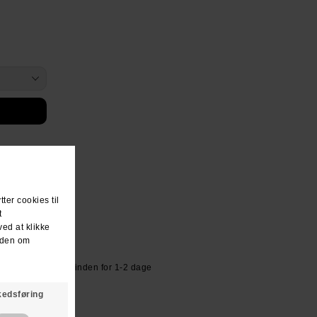
or kr 39.- Sendes inden for 1-2 dage
R KR. 600.-