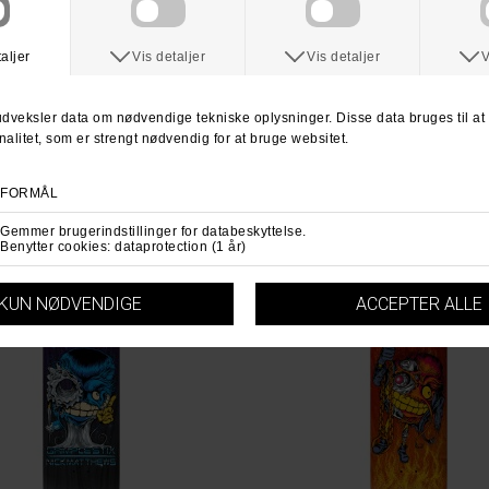
Du har altid 30 dages returret fra 
Du kan vælge at få dine penge retur e
For mere information
klik her.
Spørg om varen
Tip e
ANDRE KØBTE OGSÅ