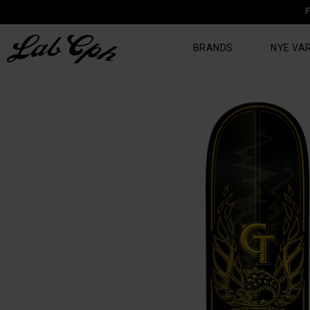
F
BRANDS
NYE VA