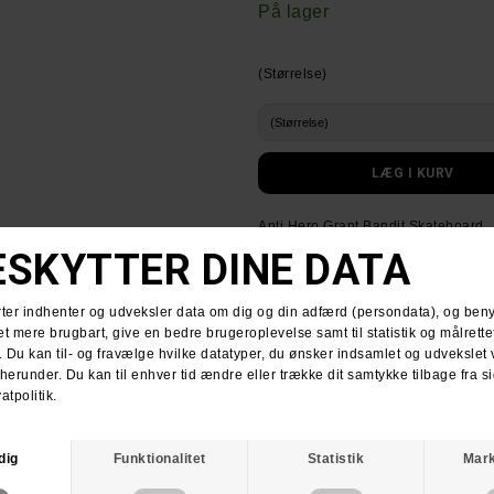
På lager
(Størrelse)
Anti Hero Grant Bandit Skateboard
Incl. Free LabCph griptape
Størrelsesguide
LEVERING
:
Få din pakke leveret med PostNord f
HUSK GRATIS FRAGT VED KØB OVE
RETURNERING
: