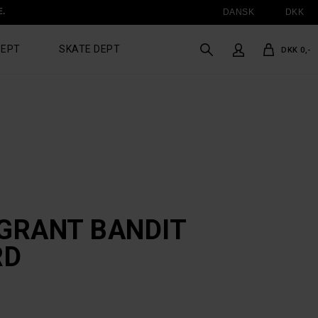
E.
DANSK
DKK
DEPT
SKATE DEPT
DKK 0,-
 GRANT BANDIT
RD