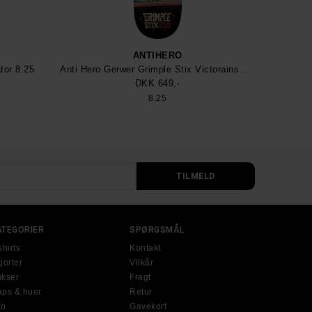
ANTIHERO
tor 8.25
Anti Hero Gerwer Grimple Stix Victorains Skateboard
DKK 649,-
8.25
ATEGORIER
SPØRGSMÅL
shirts
Kontakt
jorter
Vilkår
kser
Fragt
ps & huer
Retur
ko
Gavekort