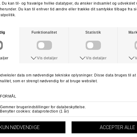
Du kan vælge at få dine penge retur eller vi bytter til en anden vare.
For mere information
klik her.
Spørg om varen
Tip en ven
ANDRE KØBTE OGSÅ
SPITFIRE
SPITFIRE
Spitfire Nikolai Pro Formular Four Classic Hjul
Spitfire Formular Four F4 Lock In Classic Wheel 93Duro
DKK 499,-
DKK 525,-
52mm
54mm
53mm
54mm
55mm