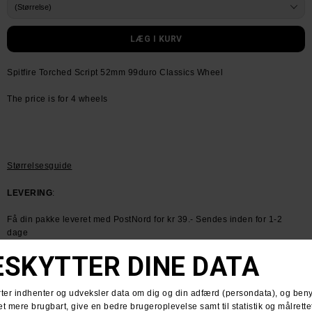
Spitfire Torched Script 52mm 99duro Classics Wheel
The price is for 4 wheels
Størrelsesguide
LEVERING
:
Få din pakke leveret med PostNord for kr 39.- Sendes inden for 1-2
dage
HUSK GRATIS FRAGT VED KØB OVER KR. 600.-
RETURNERING
:
Du har altid 30 dages returret fra den dag du modtager din pakke.