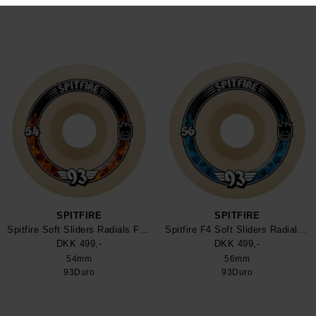
99Duro
99Duro
93Duro
93Duro
93Duro
SPITFIRE
SPITFIRE
Spitfire Soft Sliders Radials Formula Four 93Duro Skateboard Wheel
Spitfire F4 Soft Sliders Radials 93Duro Hjul
DKK 499,-
DKK 499,-
54mm
56mm
93Duro
93Duro