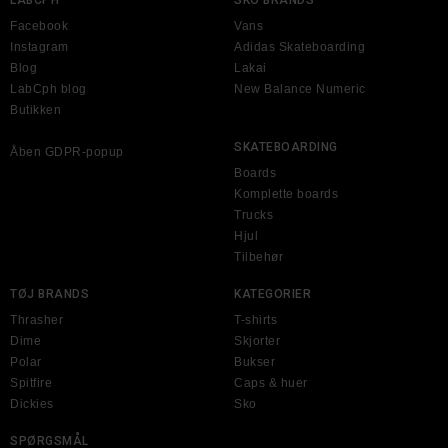
LABCPH
SKO BRANDS
Facebook
Vans
Instagram
Adidas Skateboarding
Blog
Lakai
LabCph blog
New Balance Numeric
Butikken
SKATEBOARDING
Åben GDPR-popup
Boards
Komplette boards
Trucks
Hjul
Tilbehør
TØJ BRANDS
KATEGORIER
Thrasher
T-shirts
Dime
Skjorter
Polar
Bukser
Spitfire
Caps & huer
Dickies
Sko
SPØRGSMÅL