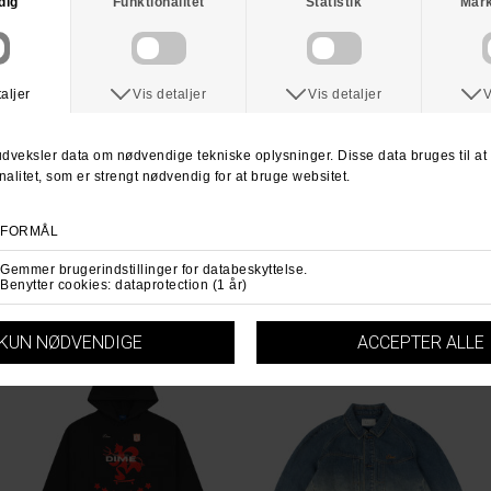
DIME
DIME
Dime Topo T-Shirt
Dime Classic Steampunk Tee Shirt
DKK 399,-
DKK 399,-
S
M
XL
S
L
XL