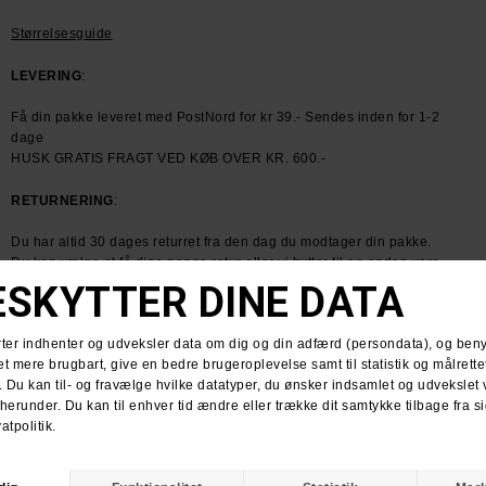
Størrelsesguide
LEVERING
:
Få din pakke leveret med PostNord for kr 39.- Sendes inden for 1-2
dage
HUSK GRATIS FRAGT VED KØB OVER KR. 600.-
RETURNERING
:
Du har altid 30 dages returret fra den dag du modtager din pakke.
Du kan vælge at få dine penge retur eller vi bytter til en anden vare.
For mere information
klik her.
Spørg om varen
Tip en ven
ANDRE KØBTE OGSÅ