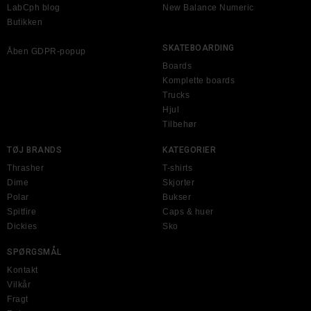
LabCph blog
New Balance Numeric
Butikken
SKATEBOARDING
Åben GDPR-popup
Boards
Komplette boards
Trucks
Hjul
Tilbehør
TØJ BRANDS
KATEGORIER
Thrasher
T-shirts
Dime
Skjorter
Polar
Bukser
Spitfire
Caps & huer
Dickies
Sko
SPØRGSMÅL
Kontakt
Vilkår
Fragt