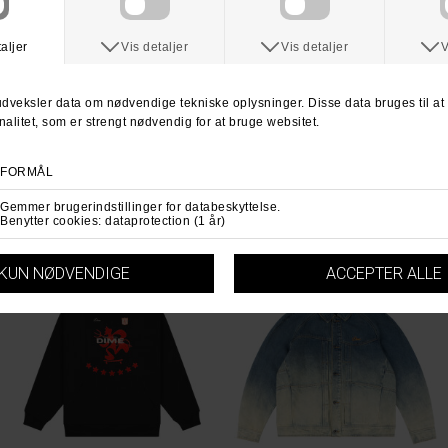
DIME
DIME
Dime Topo T-Shirt
Dime Classic Steampunk Tee Shirt
DKK 399,-
DKK 399,-
S
M
XL
S
L
XL