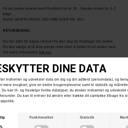
Få din pakke leveret med PostNord for kr 39.- Sendes inden for 1-2
dage
HUSK GRATIS FRAGT VED KØB OVER KR. 600.-
RETURNERING
:
Du har altid 30 dages returret fra den dag du modtager din pakke.
Du kan vælge at få dine penge retur eller vi bytter til en anden vare.
For mere information
klik her.
Spørg om varen
Tip en ven
ANDRE KØBTE OGSÅ