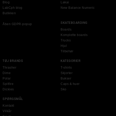
Blog
Lakai
LabCph blog
New Balance Numeric
Butikken
SKATEBOARDING
Åben GDPR-popup
Boards
Komplette boards
Trucks
Hjul
Tilbehør
TØJ BRANDS
KATEGORIER
Thrasher
T-shirts
Dime
Skjorter
Polar
Bukser
Spitfire
Caps & huer
Dickies
Sko
SPØRGSMÅL
Kontakt
Vilkår