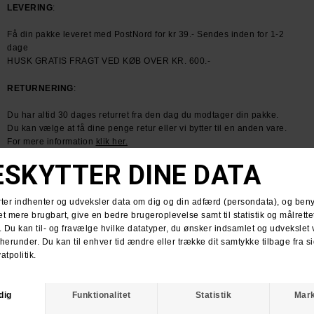
LEVERING
:
Få din pakke leveret med PostNord for kr 39.- Sendes inden for 1-2
dage
HUSK GRATIS FRAGT VED KØB OVER KR. 600.-
RETURNERING
:
Du har altid 30 dages returret fra den dag du modtager din pakke.
Du kan vælge at få dine penge retur eller vi bytter til en anden vare.
For mere information
klik her.
Spørg om varen
Tip en ven
ANDRE KØBTE OGSÅ