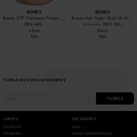
BONES
BONES
Bones STF Fortunato Pimpin 54mm V5 Sidecut 99a Wheel
Bones Hart Gator Skull V5 Skateboard Wheel
DKK 449,-
DKK 449,-
DKK 399,-
54mm
55mm
99A
99A
TILMELD DIG VORES NYHEDSBREV
LABCPH
SKO BRANDS
Facebook
Vans
Instagram
Adidas Skateboarding