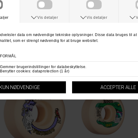
BONES
BONES
Bones STF Dollhouse V1 Standard Wheel
Bones STF Big Rigs V5 Sidecut 99a Wheel
DKK 449,-
DKK 449,-
52mm
54mm
54mm
99A
99A
99A