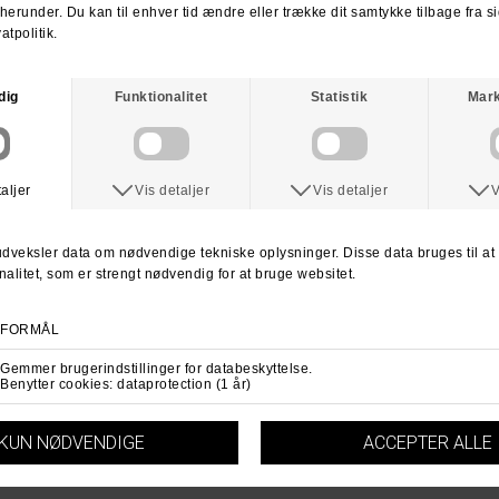
Spørg om varen
Tip en ven
ANDRE KØBTE OGSÅ
SPITFIRE
SPITFIRE
Spitfire Nikolai Pro Formular Four Classic Hjul
Spitfire Formular Four F4 Lock In Classic Wheel 93Duro
DKK 499,-
DKK 525,-
52mm
54mm
53mm
54mm
55mm
99Duro
99Duro
93Duro
93Duro
93Duro