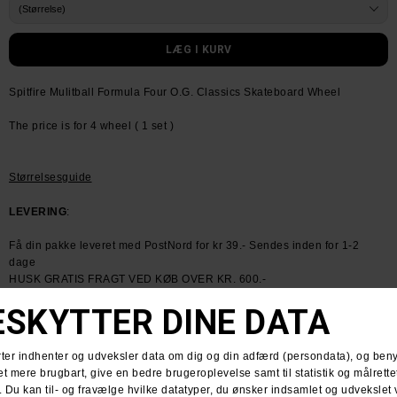
Spitfire Mulitball Formula Four O.G. Classics Skateboard Wheel
The price is for 4 wheel ( 1 set )
Størrelsesguide
LEVERING
:
Få din pakke leveret med PostNord for kr 39.- Sendes inden for 1-2
dage
HUSK GRATIS FRAGT VED KØB OVER KR. 600.-
RETURNERING
:
Du har altid 30 dages returret fra den dag du modtager din pakke.
Du kan vælge at få dine penge retur eller vi bytter til en anden vare.
For mere information
klik her.