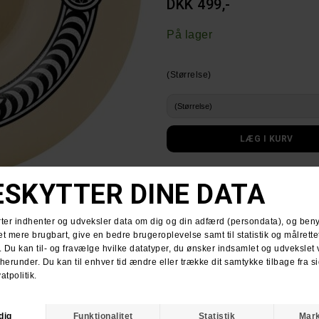
DKK 499,-
På lager
(Størrelse)
Spitfire Soft Sliders Formula Four 
The price is for 4 wheel ( 1 set )
Størrelsesguide
LEVERING
:
Få din pakke leveret med PostNord f