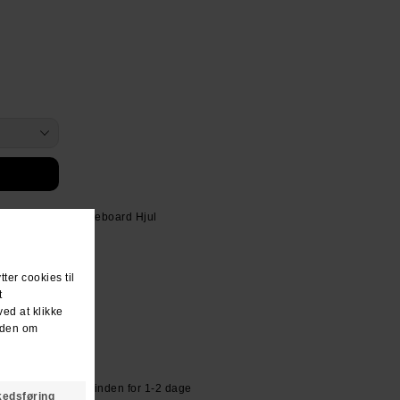
Classic 93Duro Skateboard Hjul
or kr 39.- Sendes inden for 1-2 dage