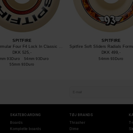
SPITFIRE
SPITFIRE
Spitfire Formular Four F4 Lock In Classic Wheel 93Duro
DKK 525,-
DKK 499,-
mm 93Duro
54mm 93Duro
54mm 93Duro
55mm 93Duro
SKATEBOARDING
TØJ BRANDS
K
Boards
Thrasher
T-
Komplette boards
Dime
Sk