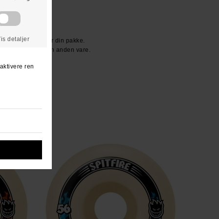
R KR. 600.-
den dag du modtager din pakke.
ller vi bytter til en anden vare.
n ven