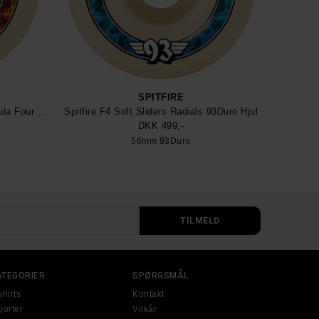
SPITFIRE
Spitfire Soft Sliders Radials Formula Four 93Duro Skateboard Wheel
Spitfire F4 Soft Sliders Radials 93Duro Hjul
DKK 499,-
56mm 93Duro
ATEGORIER
SPØRGSMÅL
shirts
Kontakt
jorter
Vilkår