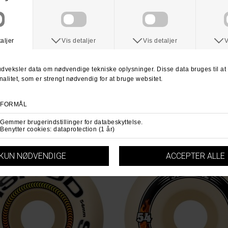
HUSK GRATIS FRAGT VED KØB OVE
RETURNERING
:
Du har altid 30 dages returret fra 
Du kan vælge at få dine penge retur e
For mere information
klik her.
Spørg om varen
Tip e
ANDRE KØBTE OGSÅ