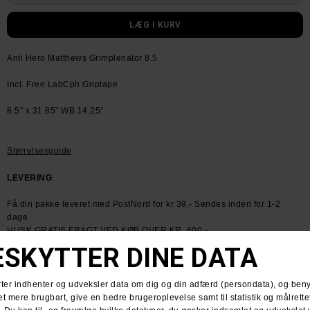
Anti Hero Matthews Grimplenator 8.5
Incl. Free LabCph Griptape
8.5" x 31.85" WB 14.25"
Størrelsesguide
LEVERING
:
Få din pakke leveret med PostNord for kr 39.- Sendes inden for 1-2
dage
HUSK GRATIS FRAGT VED KØB OVER KR. 600.-
RETURNERING
:
Du har altid 30 dages returret fra den dag du modtager din pakke.
Du kan vælge at få dine penge retur eller vi bytter til en anden vare.