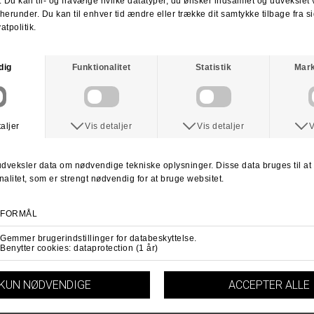
For mere information
klik her.
Spørg om varen
Tip en ven
ANDRE KØBTE OGSÅ
ANTIHERO
ANTIHERO
Anti Hero Chapman Homers Skateboard
Anti Hero DBX Gerver Grimpleator 8.25
DKK 649,-
DKK 1.099,-
8.32
8.25