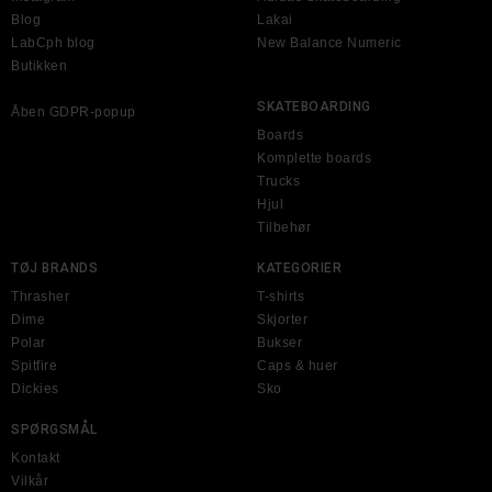
Blog
Lakai
LabCph blog
New Balance Numeric
Butikken
SKATEBOARDING
Åben GDPR-popup
Boards
Komplette boards
Trucks
Hjul
Tilbehør
TØJ BRANDS
KATEGORIER
Thrasher
T-shirts
Dime
Skjorter
Polar
Bukser
Spitfire
Caps & huer
Dickies
Sko
SPØRGSMÅL
Kontakt
Vilkår