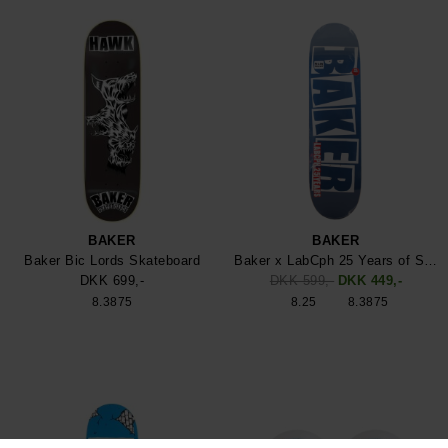
BAKER
BAKER
Baker Bic Lords Skateboard
Baker x LabCph 25 Years of Skateboarding
DKK 699,-
DKK 599,-
DKK 449,-
8.3875
8.25
8.3875