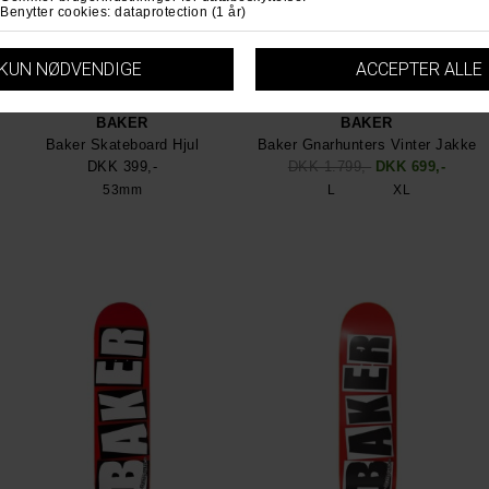
BAKER
BAKER
Baker Skateboard Hjul
Baker Gnarhunters Vinter Jakke
DKK 399,-
DKK 1.799,-
DKK 699,-
53mm
L
XL