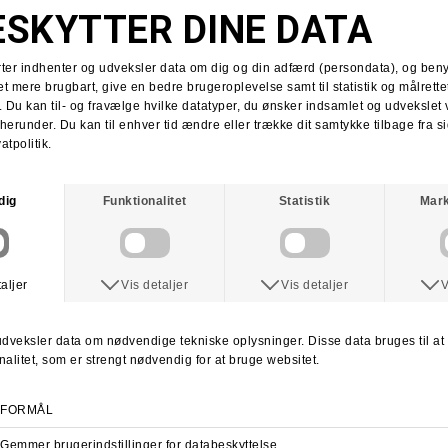
BAKER
BAKER
Baker Casper Bricks Skateboard
Baker Skateboard Hjul
DKK 699,-
DKK 399,-
8.3875
51mm