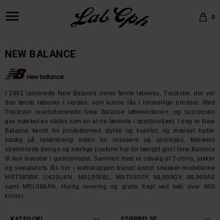
0
NEW BALANCE
I 1961 lancerede New Balance deres første løbesko, Trackster, der var
den første løbesko i verden, som kunne fås i forskellige bredder. Med
Trackster revolutionerede New Balance løbeverdenen, og successen
gav mærket en status som en af de førende i sportsmiljøet. I dag er New
Balance kendt for produkternes styrke og kvalitet, og mærket byder
stadig på nytænkning inden for sneakers og sportssko. Mærkets
strømlinede design og særlige pasform har for længst gjort New Balance
til fast inventar i gadebilledet. Sammen med et udvalg af T-shirts, jakker
og sweatshirts fås her i webshoppen blandt andet sneaker-modellerne
MRT580BK, U420UKN, MRL996BL, MRT580GY, ML999GY, ML999AE
samt MRL996AN. Hurtig levering og gratis fragt ved køb over 600
kroner.
KATEGORI
STØRRELSE