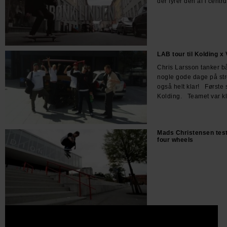
der fyrer den af i cent
LAB tour til Kolding x 
Chris Larsson tanker bå
nogle gode dage på st
også helt klar! Første 
Kolding. Teamet var klar 
Mads Christensen test
four wheels