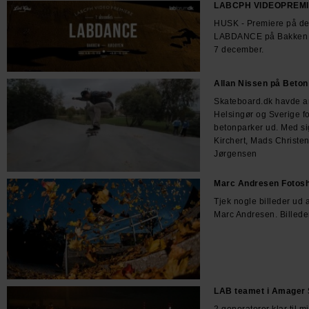
LABCPH VIDEOPREMI
HUSK - Premiere på d
LABDANCE på Bakken i
7 december.
Allan Nissen på Beton 
Skateboard.dk havde arr
Helsingør og Sverige fo
betonparker ud. Med si
Kirchert, Mads Christen
Jørgensen
Marc Andresen Fotos
Tjek nogle billeder ud 
Marc Andresen. Billede
LAB teamet i Amager 
2 generatorer klar til