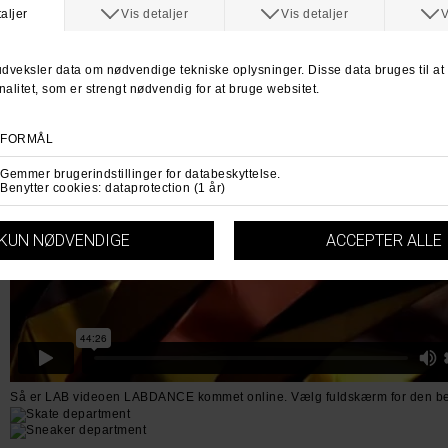
Så er LAB videoen LABDANCE kommet online. Vælg fuldskærm for den be