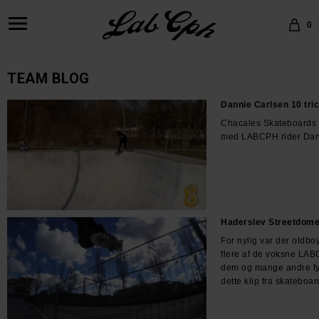
0
TEAM BLOG
Dannie Carlsen 10 tri
Chacales Skateboards ha
med LABCPH rider Dan
Haderslev Streetdom
For nylig var der oldbo
flere af de voksne LA
dem og mange andre fyr
dette klip fra skateboar