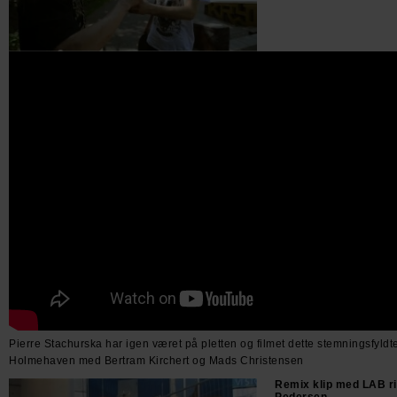
Pierre Stachurska har igen været på pletten og filmet dette stemningsfyldte 
Holmehaven med Bertram Kirchert og Mads Christensen
Remix klip med LAB r
Pedersen