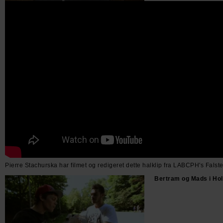
Pierre Stachurska har filmet og redigeret dette halklip fra LABCPH's Falster
Bertram og Mads i H