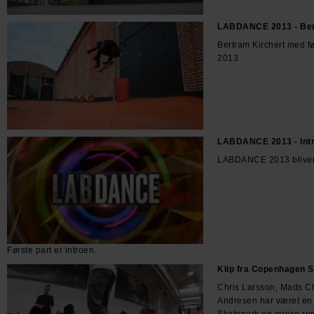
LABDANCE 2013 - Ber
Bertram Kirchert med 
2013
LABDANCE 2013 - Int
LABDANCE 2013 bliver 
Første part er introen.
Klip fra Copenhagen 
Chris Larsson, Mads C
Andresen har været en
Skatepark og cruise run