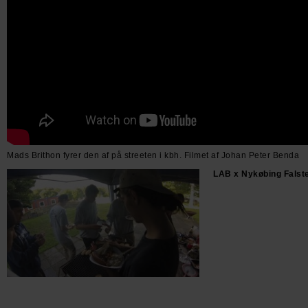
Mads Brithon fyrer den af på streeten i kbh. Filmet af Johan Peter Benda
LAB x Nykøbing Falste