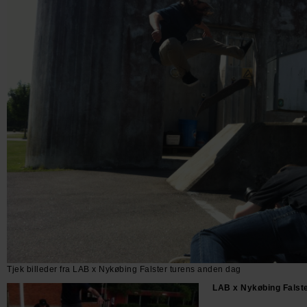
Tjek billeder fra LAB x Nykøbing Falster turens anden dag
LAB x Nykøbing Falste