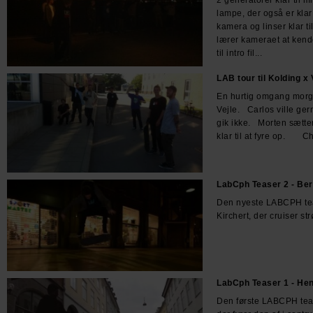
lampe, der også er klar
kamera og linser klar t
lærer kameraet at kend
til intro fil...
LAB tour til Kolding x 
En hurtig omgang morge
Vejle. Carlos ville ger
gik ikke. Morten sætter
klar til at fyre op. Chr
LabCph Teaser 2 - Ber
Den nyeste LABCPH te
Kirchert, der cruiser s
LabCph Teaser 1 - Hen
Den første LABCPH tea