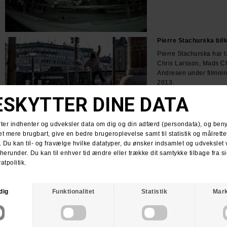
Pierre Stachurska bill
Pierre Stachurska har t
Chris Larsson, Mads C
Andresen under filmni
2013.
LABCPH Jylland tour 
Chris Larssons GoPro ka
brugt i løbet af 2013. H
Jyllandstur fra i somme
LAB videoen LABDANC