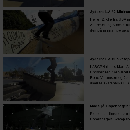
JyderneiLA #2 Minira
Her er 2. klip fra USA
Andresen og Mads Chri
den på minirampe sess
JyderneiLA #1 Skatep
LABCPH riders Marc A
Christensen har været 
Rene Villumsen og Jonas
diverse skateparks i LA
Mads på Copenhagen S
Pierre har filmet et par 
Copenhagen Skatepark