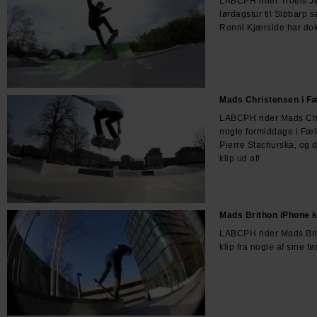
LABCPH rider Troels J
lørdagstur til Sibbarp
Ronni Kjærside har dok
Mads Christensen i F
LABCPH rider Mads Chr
nogle formiddage i F
Pierre Stachurska, og d
klip ud af!
Mads Brithon iPhone k
LABCPH rider Mads Brit
klip fra nogle af sine fø