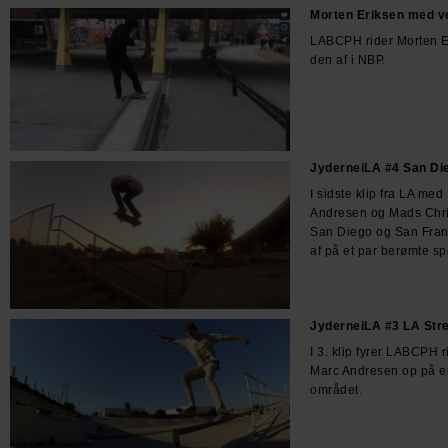
Morten Eriksen med v
LABCPH rider Morten E
den af i NBP.
JyderneiLA #4 San Di
I sidste klip fra LA m
Andresen og Mads Chris
San Diego og San Franc
af på et par berømte sp
JyderneiLA #3 LA Str
I 3. klip fyrer LABCPH
Marc Andresen op på en
området.