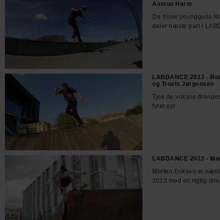
Asmus Harm
De friske youngguns M
deler næste part i LA
LABDANCE 2013 - Ronn
og Troels Jørgensen
Tjek de voksne drenges 
fyret op!
LABDANCE 2013 - Mor
Morten Eriksen er næ
2013 med en rigtig stree