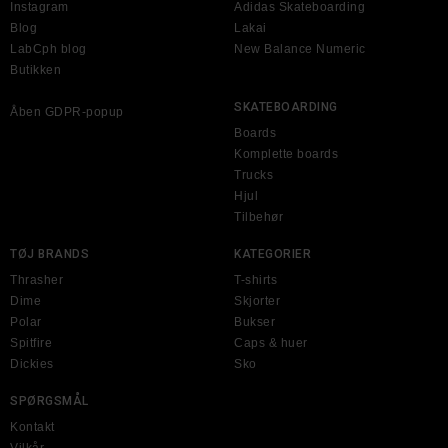
Instagram
Adidas Skateboarding
Blog
Lakai
LabCph blog
New Balance Numeric
Butikken
SKATEBOARDING
Åben GDPR-popup
Boards
Komplette boards
Trucks
Hjul
Tilbehør
TØJ BRANDS
KATEGORIER
Thrasher
T-shirts
Dime
Skjorter
Polar
Bukser
Spitfire
Caps & huer
Dickies
Sko
SPØRGSMÅL
Kontakt