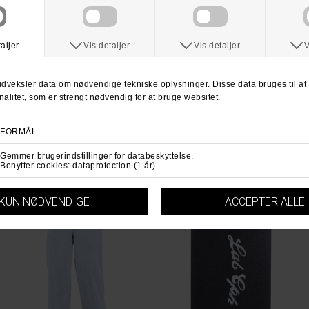
LAB
LAB
LabCph Rail Baggy Jean
LabCph Rail Baggy Jean
DKK 699,-
DKK 499,-
DKK 699,-
XXS
XS
S
XS
S
M
M
L
L