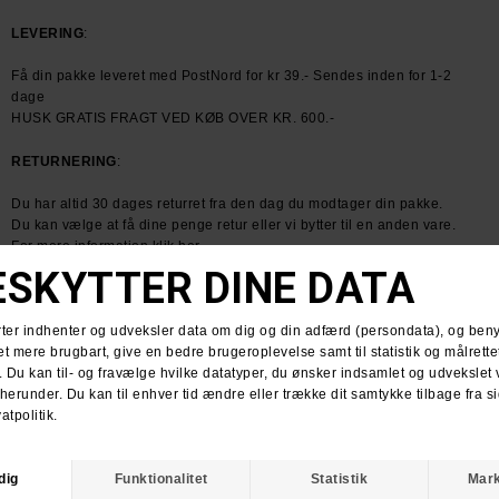
LEVERING
:
Få din pakke leveret med PostNord for kr 39.- Sendes inden for 1-2
dage
HUSK GRATIS FRAGT VED KØB OVER KR. 600.-
RETURNERING
:
Du har altid 30 dages returret fra den dag du modtager din pakke.
Du kan vælge at få dine penge retur eller vi bytter til en anden vare.
For mere information
klik her.
Spørg om varen
Tip en ven
ANDRE KØBTE OGSÅ