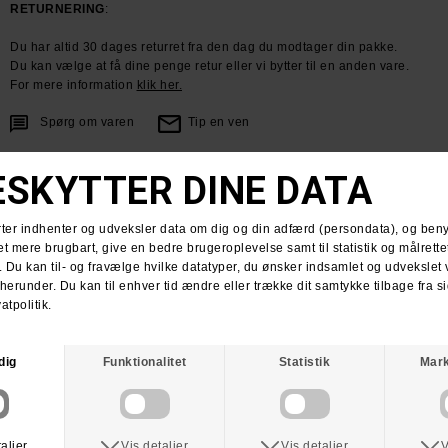
RETURNERING
:
Du har altid 30 dages returret fra den dag du modtager din pakke.
Du kan vælge at få dine penge retur eller vi bytter til en anden vare.
For mere information
klik her.
Spørg om varen
Tip en ven
ANDRE KØBTE OGSÅ
BONES
BONES