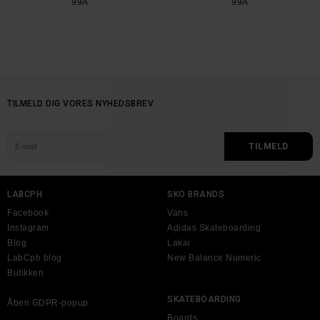
99A
99A
TILMELD DIG VORES NYHEDSBREV
LABCPH
SKO BRANDS
Facebook
Vans
Instagram
Adidas Skateboarding
Blog
Lakai
LabCph blog
New Balance Numeric
Butikken
SKATEBOARDING
Åben GDPR-popup
Boards